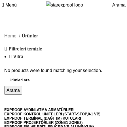
Menü
Arama
Ürünler
Home
Ürünler
Filtreleri temizle
Vitra
No products were found matching your selection.
Arama
EXPROOF AYDINLATMA ARMATÜRLERI
EXPROOF KONTROL ÜNITELERI (START-STOP,0-1 VB)
EXPROOF TERMINAL (DAĞITIM) KUTULARI
EXPROOF PROJEKTÖRLER (ZONE1-ZONE2)
EXPROOF FIŞ VE PRIZLER (GRP VE ALÜMINYUM)