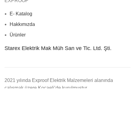
EXPROOF
E- Katalog
Hakkımızda
Ürünler
Starex Elektrik Mak Müh San ve Tic. Ltd. Şti.
2021 yılında Exproof Elektrik Malzemeleri alanında
çalışmak üzere Kocaeli’de kurulmuştur.
Ürün Ara
Arama