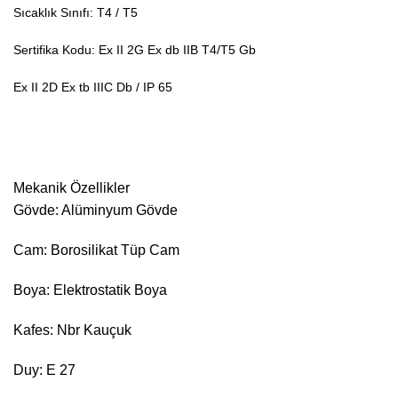
Sıcaklık Sınıfı: T4 / T5
Sertifika Kodu: Ex II 2G Ex db IIB T4/T5 Gb
Ex II 2D Ex tb IIIC Db / IP 65
Mekanik Özellikler
Gövde: Alüminyum Gövde
Cam: Borosilikat Tüp Cam
Boya: Elektrostatik Boya
Kafes: Nbr Kauçuk
Duy: E 27